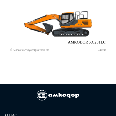
AMKODOR XC231LC
масса эксплуатационная, кг
24070
О НАС