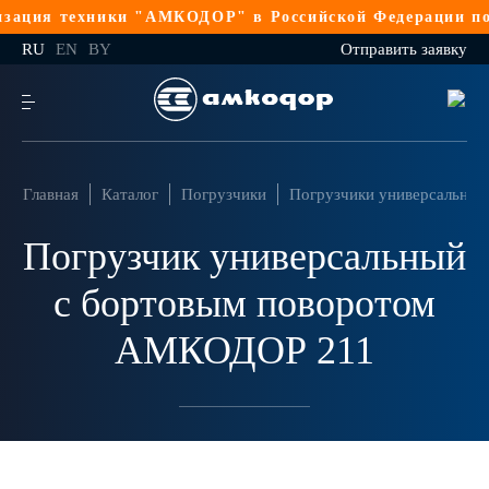
я техники "АМКОДОР" в Российской Федерации по 44-Ф
RU
EN
BY
Отправить заявку
Главная
Каталог
Погрузчики
Погрузчики универсальные
Погрузчик универсальный
с бортовым поворотом
АМКОДОР 211