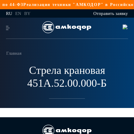
по 44-ФЗ
Реализация техники "АМКОДОР" в Российской
RU
EN
BY
Отправить заявку
Главная
Стрела крановая
451А.52.00.000-Б