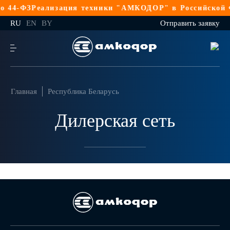
 44-ФЗ
Реализация техники "АМКОДОР" в Российской Ф
RU
EN
BY
Отправить заявку
Главная
Республика Беларусь
Дилерская сеть