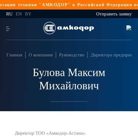
зация техники "АМКОДОР" в Российской Федерации по 
RU
EN
BY
Отправить заявку
Главная
О компании
Руководство
Директора предприяти
Булова Максим
Михайлович
Директор ТОО «Амкодор-Астана»