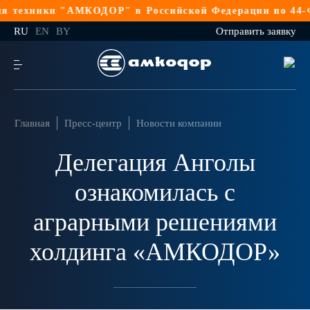
ехники "АМКОДОР" в Российской Федерации по 44-ФЗ
Р
RU
EN
BY
Отправить заявку
Главная
Пресс-центр
Новости компании
Делегация Анголы
ознакомилась с
аграрными решениями
холдинга «АМКОДОР»