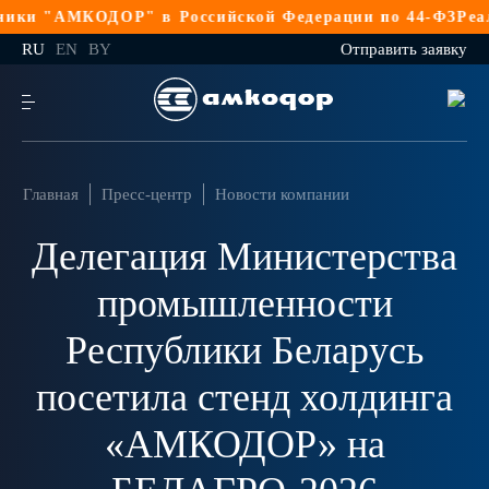
и "АМКОДОР" в Российской Федерации по 44-ФЗ
Реализа
RU
EN
BY
Отправить заявку
Главная
Пресс-центр
Новости компании
Делегация Министерства
промышленности
Республики Беларусь
посетила стенд холдинга
«АМКОДОР» на