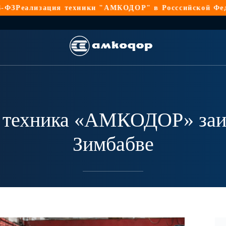
ия техники "АМКОДОР" в Росссийской Федерации по 4
 техника «АМКОДОР» заи
Зимбабве