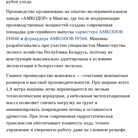
рубок ухода.
Производство организовано на опытно-экспериментальном
заводе «АМКОДОР» в Минске, где после модернизации
производственных мощностей создана современная
площадка для серийного выпуска
харвестера AMKODOR
FH840
и
форвардера AMKODOR FF560
. Машины
разрабатывались при участии специалистов Министерства
лесного хозяйства Республики Беларусь, поэтому их
конструкция максимально адаптирована к условиям
эксплуатации в белорусских лесхозах.
Главное преимущество комплекса — сочетание компактных
размеров и высокой производительности. При ширине всего
1,9 метра машины легко перемещаются по лесным
технологическим коридорам, а небольшая эксплуатационная
масса позволяет снизить нагрузку на грунт и
минимизировать повреждение почвы и оставшегося
древостоя. При этом современная гидростатическая
трансмиссия обеспечивает плавность хода, точное
управление и уверенную работу даже на сложном рельефе.