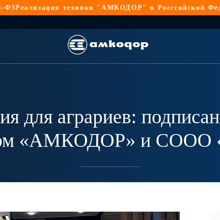
ия техники "АМКОДОР" в Росссийской Федерации по 44
я для аграриев: подписа
ом «АМКОДОР» и СООО 