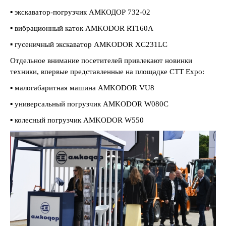
▪️ экскаватор-погрузчик АМКОДОР 732-02
▪️ вибрационный каток AMKODOR RT160A
▪️ гусеничный экскаватор AMKODOR XC231LC
Отдельное внимание посетителей привлекают новинки
техники, впервые представленные на площадке СТТ Expo:
▪️ малогабаритная машина AMKODOR VU8
▪️ универсальный погрузчик AMKODOR W080C
▪️ колесный погрузчик AMKODOR W550