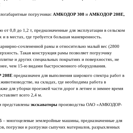
!
логабаритные погрузчики:
АМКОДОР 308
и
АМКОДОР 208Е,
т 0,8 до 1,2 т, предназначенные для эксплуатации в сельском
х и в местах, где требуется большая маневренность.
арнирно-сочлененной рамы и относительно малый вес (2800
оверхность. Такая конструкция рамы позволяет погрузчику
 плитке и других специальных покрытиях и поверхностях, не
нее, чем 15-ю видами быстросменного оборудования.
 208Е
предназначен для выполнения широкого спектра работ в
 животноводстве, на складах, где необходима работа в
же для уборки проезжей части дорог в летнее и зимнее время
ставляет всего 2,4 м.
ки представлены
экскаваторы
производства ОАО «АМКОДОР-
5
– многоцелевые землеройные машины, предназначенные для
ров, погрузки и разгрузки сыпучих материалов, разрыхленных