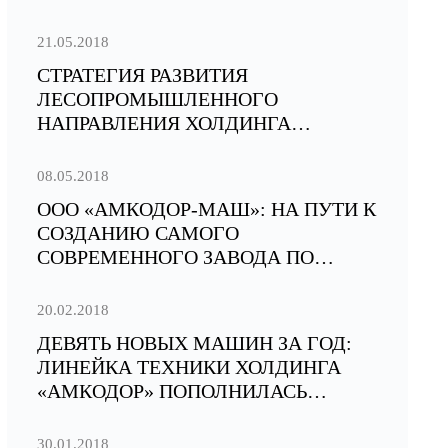
21.05.2018
СТРАТЕГИЯ РАЗВИТИЯ
ЛЕСОПРОМЫШЛЕННОГО
НАПРАВЛЕНИЯ ХОЛДИНГА
«АМКОДОР»
08.05.2018
ООО «АМКОДОР-МАШ»: НА ПУТИ К
СОЗДАНИЮ САМОГО
СОВРЕМЕННОГО ЗАВОДА ПО
ПРОИЗВОДСТВУ СПЕЦИАЛЬНЫХ
МАШИН
20.02.2018
ДЕВЯТЬ НОВЫХ МАШИН ЗА ГОД:
ЛИНЕЙКА ТЕХНИКИ ХОЛДИНГА
«АМКОДОР» ПОПОЛНИЛАСЬ
НОВЫМИ МОДЕЛЯМИ
30.01.2018