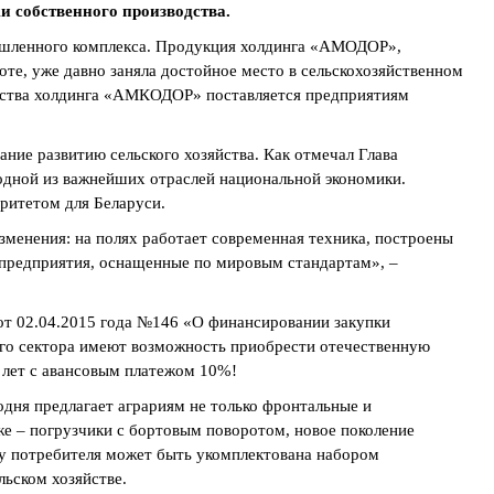
 собственного производства.
ышленного комплекса. Продукция холдинга «АМОДОР»,
оте, уже давно заняла достойное место в сельскохозяйственном
одства холдинга «АМКОДОР» поставляется предприятиям
ние развитию сельского хозяйства. Как отмечал Глава
одной из важнейших отраслей национальной экономики.
ритетом для Беларуси.
зменения: на полях работает современная техника, построены
предприятия, оснащенные по мировым стандартам», –
от 02.04.2015 года №146 «О финансировании закупки
ого сектора имеют возможность приобрести отечественную
8 лет с авансовым платежом 10%!
ня предлагает аграриям не только фронтальные и
же – погрузчики с бортовым поворотом, новое поколение
азу потребителя может быть укомплектована набором
ьском хозяйстве.