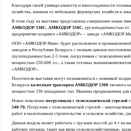
Благодаря своей универсальности и многозадачности техника
хозяйства, начиная от небольших фермерских хозяйств и за
В этом году на выставке представлена совершенно новая ли
АМКОДОР 330С, АМКОДОР 350С,
грузоподъёмностью от 2
предприятии холдинга «АМКОДОР» – заводе «АМКОДОР-М
ООО «АМКОДОР-Маш» будет расположено в промышленной з
заводом в Республике Беларусь с полным циклом изготовлен
грузоподъемностью 2-5 тонн, погрузчиков с телескопическо
мощностью 250-600 л.с., а также готовых машинокомплектов
«АМКОДОР».
Посетители выставки могут познакомиться с новинкой холд
Беларуси
колесным трактором
АМКОДОР 5300
тягового к
мощностью 330 лошадиных сил. Машина предназначена для в
Новое поколение
погрузчиков с телескопической стрелой
т
540-70.
Погрузчик с телескопической стрелой – многоцелева
работ в малоэтажном строительстве и сельском хозяйстве, гд
Данная модель может работать с грузами массой до 4 т на в
рабочих органов, таких как вилы сельскохозяйственные, захв