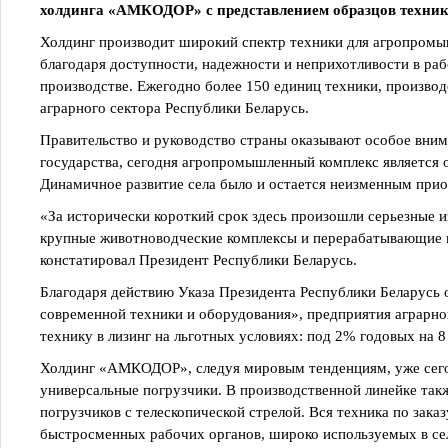
холдинга «АМКОДОР» с представлением образцов техники
Холдинг производит широкий спектр техники для агропром
благодаря доступности, надежности и неприхотливости в раб
производстве. Ежегодно более 150 единиц техники, произв
аграрного сектора Республики Беларусь.
Правительство и руководство страны оказывают особое внима
государства, сегодня агропромышленный комплекс является 
Динамичное развитие села было и остается неизменным прио
«За исторически короткий срок здесь произошли серьезные и
крупные животноводческие комплексы и перерабатывающие 
констатировал Президент Республики Беларусь.
Благодаря действию Указа Президента Республики Беларусь 
современной техники и оборудования», предприятия аграрн
технику в лизинг на льготных условиях: под 2% годовых на 
Холдинг «АМКОДОР», следуя мировым тенденциям, уже сегод
универсальные погрузчики. В производственной линейке так
погрузчиков с телескопической стрелой. Вся техника по зак
быстросменных рабочих органов, широко используемых в сел