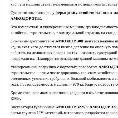
куб., эта машина станет незаменимым помощником аграриев
Существенный интерес у
фермерских хозяйств
вызывают ма
АМКОДОР 211Е.
Это компактные и универсальные машины грузоподъемностью о
хозяйстве, строительстве, в коммунальной отрасли, на склада
Основным достоинством
АМКОДОР 308
является наличие ш
кг), за счет чего достигается низкое давление на опорную п
работать на деликатных поверхностях – газонах, тротуарной
повреждая их. Планируется оснащение данной машины не ме
Универсальный погрузчик с бортовым поворотом
АМКОДОР
строительстве – в том числе дорожном, сельском хозяйстве и
стесненных условиях, требующих большой мобильности, а так
года. Грузоподъемность машины – 970 кг. Радиус поворота со
Кроме того, в рамках экспозиции холдинга в качестве новин
КЭЗ».
Экскаваторы гусеничные
АМКОДОР 3225
и
АМКОДОР 325
рытья грунтов I-IV категорий, котлованов, разработки карье