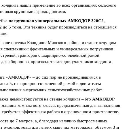
 холдинга нашла применение во всех организациях сельского
канчивая крупными агрохолдингами.
нейка
погрузчиков универсальных
АМКОДОР 320С2,
 до 5 тонн. Эта техника будет производиться на строящемся
аш».
оне поселка Колодищи Минского района и станет ведущим
ия спецтехники: фронтальных и универсальных погрузчиков
й стрелой, тракторов с шарнирно-сочленённой рамой
 для сборочных производств заводов-участников холдинга
инга «АМКОДОР» – до сих пор не производившимся в
ласса 5, с шарнирно-сочлененной рамой и двигателем
ыполнения энергоемких сельскохозяйственных работ.
акже демонстрируется на стенде холдинга – это
АМКОДОР
я машина компактного класса, предназначенная для выполнения
е требуется эффективная работа в ограниченном пространстве.
ысоте до 7 метров, а, благодаря наличию быстросменных
ат рулонов, ковш для легких сыпучих материалов, объемом 3 м