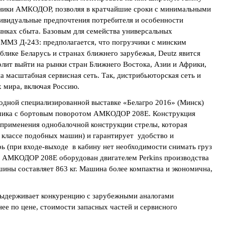
ехники АМКОДОР, позволяя в кратчайшие сроки с минимальными
ивидуальные предпочтения потребителя и особенности
ынках сбыта. Базовым для семейства универсальных
ММЗ Д-243: предполагается, что погрузчики с минским
лике Беларусь и странах ближнего зарубежья, Deutz явится
олит выйти на рынки стран Ближнего Востока, Азии и Африки,
а масштабная сервисная сеть. Так, дистрибьюторская сеть и
х мира, включая Россию.
родной специализированной выставке «Белагро 2016» (Минск)
узчика с бортовым поворотом АМКОДОР 208Е. Конструкция
 применения однобалочной конструкции стрелы, которая
 классе подобных машин) и гарантирует удобство и
рь (при входе-выходе в кабину нет необходимости снимать груз
м АМКОДОР 208Е оборудован двигателем Perkins производства
ины составляет 863 кг. Машина более компактна и экономична,
ыдерживает конкуренцию с зарубежными аналогами
нее по цене, стоимости запасных частей и сервисного