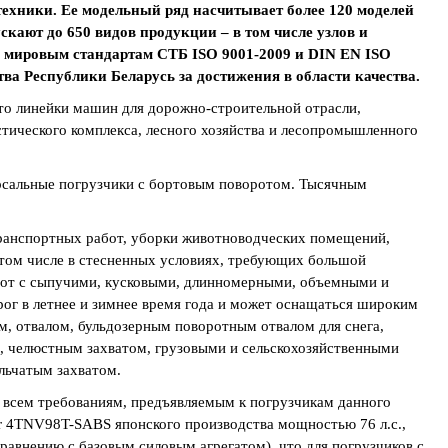
ехники. Ее модельный ряд насчитывает более 120 моделей
кают до 650 видов продукции – в том числе узлов и
 мировым стандартам СТБ ISO 9001-2009 и DIN EN ISO
ва Республики Беларусь за достижения в области качества.
то линейки машин для дорожно-строительной отрасли,
стического комплекса, лесного хозяйства и лесопромышленного
рсальные погрузчики с бортовым поворотом. Тысячным
анспортных работ, уборки животноводческих помещений,
 том числе в стесненных условиях, требующих большой
бот с сыпучими, кусковыми, длинномерными, объемными и
рог в летнее и зимнее время года и может оснащаться широким
, отвалом, бульдозерным поворотным отвалом для снега,
, челюстным захватом, грузовыми и сельскохозяйственными
льчатым захватом.
всем требованиям, предъявляемым к погрузчикам данного
r 4ТNV98T-SABS японского производства мощностью 76 л.с.,
авнению с базовым силовым агрегатом), что для погрузчиков с