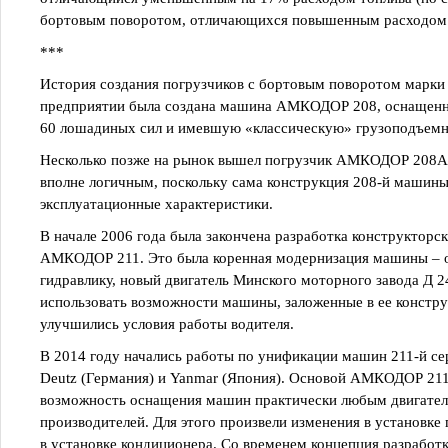
бортовым поворотом, отличающихся повышенным расходом 
***
История создания погрузчиков с бортовым поворотом марки
предприятии была создана машина АМКОДОР 208, оснащенна
60 лошадиных сил и имевшую «классическую» грузоподъемно
Несколько позже на рынок вышел погрузчик АМКОДОР 208А 
вполне логичным, поскольку сама конструкция 208-й машины
эксплуатационные характеристики.
В начале 2006 года была закончена разработка конструктор
АМКОДОР 211. Это была коренная модернизация машины – он
гидравлику, новый двигатель Минского моторного завода Д 
использовать возможности машины, заложенные в ее констру
улучшились условия работы водителя.
В 2014 году начались работы по унификации машин 211-й се
Deutz (Германия) и Yanmar (Япония). Основой АМКОДОР 211
возможность оснащения машин практически любым двигате
производителей. Для этого произвели изменения в установке 
в установке кондиционера. Со временем концепция разрабо