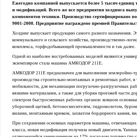
Ежегодно компанией выпускается более 5 тысяч единиц т
и модификаций. Всего же все предприятия холдинга выпус
компонентов техники. Производство сертифицировано по
9001-2008. Предприятие награждено премией Правительст
Холдинг выпускает продукцию самого разного назначения. Э
коммунального и сельского хозяйства, производственно-логи
комплекса, торфодобывающей промышленности и так далее.
Одной из наиболее востребованных моделей являются униве
экземпляром стала машина АМКОДОР 211Е.
АМКОДОР 211Е предназначен для выполнения землеройно-тр
производства строительно-монтажных и ремонтных работ, в
мобильности, для механизации погрузочно-разгрузочных ра
вязкими материалами, а также для уборки проезжей части до
спектром быстросменных рабочих органов: ковшом основным
уборочной щеткой, бетоносмесителем, гидромолотом, буром
вилами, монтажным крюком, захватом бордюрного камня, ви
При сохранении основных параметров машины, отвечающих 
класса, новая модификация получила новый двигатель Yanma
отличающийся уменьшенным на 17% расходом топлива (по ср