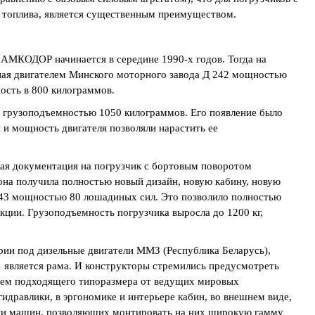
топлива, является существенным преимуществом.
 АМКОДОР начинается в середине 1990-х годов. Тогда на
я двигателем Минского моторного завода Д 242 мощностью
сть в 800 килограммов.
грузоподъемностью 1050 килограммов. Его появление было
 и мощность двигателя позволяли нарастить ее
ская документация на погрузчик с бортовым поворотом
а получила полностью новый дизайн, новую кабину, новую
243 мощностью 80 лошадиных сил. Это позволило полностью
кции. Грузоподъемность погрузчика выросла до 1200 кг,
рии под дизельные двигатели ММЗ (Республика Беларусь),
 является рама. И конструкторы стремились предусмотреть
лем подходящего типоразмера от ведущих мировых
гидравлики, в эргономике и интерьере кабин, во внешнем виде,
тки машин, позволяющих монтировать на них широкую гамму