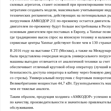
силовых агрегатов, станет основной при проектировании т
затратами создавать модели, максимально учитывающие инд
технических регламентов, действующих на потенциальных р
погрузчиков АМКОДОР 211 по-прежнему остается двигатель 
двигателем по-прежнему будут больше востребованы в Респуб
основным двигателем при поставках в Европу, а Yanmar позв
где традиционно высок спрос на японскую технику и налажен
сервисные центры Yanmar действуют более чем в 130 страна
В 2016 году на выставке СТТ (Москва), а также на Междуна
была представлена очередная модель универсального погр
машины выгодно отличается от аналогичной техники за счет
обеспечивает отличный круговой обзор оператору (лучший в
безопасность доступа оператора в кабину через боковую две
со стрелы). Универсальный погрузчик с бортовым поворото
Великобритании мощностью 44,7 кВт. Грузоподъемность маш
чем ее тяжелые аналоги.
Таким образом, продукция холдинга «АМКОДОР» успешно в
по качеству, производительности и значительно привлекатель
обслуживания.